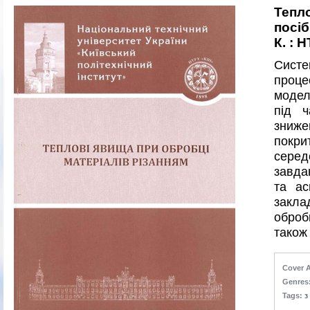
Тепл
посіб
К. : 
Систе
проце
модел
під ч
зниже
покр
серед
завда
та ас
закла
оброб
також
Cover A
Genres
Tags:
з