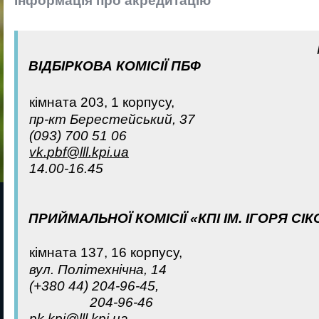
Інформація про акредитацію
ВІДБІРКОВА КОМІСІЇ ПБФ
кiмната 203, 1 корпусу,
пр-кт Берестейський, 37
(093) 700 51 06
vk
.
pbf
@
lll
.
kpi
.
ua
14.00-16.45
ПРИЙМАЛЬНОЇ КОМІСІЇ «КПІ ІМ. ІГОРЯ С
кiмната 137, 16 корпусу,
вул. Політехнічна, 14
(+380 44) 204-96-45,
204-96-46
pk
.
kpi
@
lll
.
kpi
.
ua