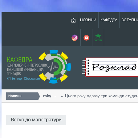
НОВИНИ
КАФЕДРА
ВСТУПН
Урожайний «Sikorsky ...
Цього року одразу три команди студенті
Новини
Вступ до магістратури