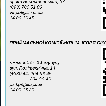
пр-кт Берестейський, 37
(093) 700 51 06
vk
.
pbf
@
lll
.
kpi
.
ua
14.00-16.45
ПРИЙМАЛЬНОЇ КОМІСІЇ «КПІ ІМ. ІГОРЯ С
кiмната 137, 16 корпусу,
вул. Політехнічна, 14
(+380 44) 204-96-45,
204-96-46
pk
.
kpi
@
lll
.
kpi
.
ua
14.00-16.30