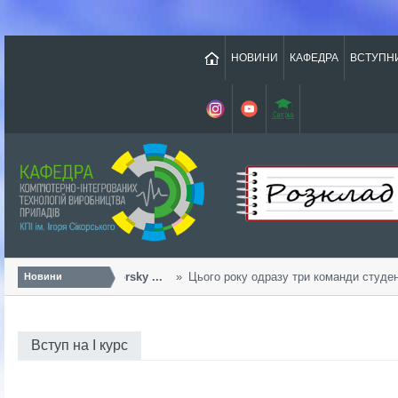
НОВИНИ
КАФЕДРА
ВСТУПН
Урожайний «Sikorsky ...
Цього року одразу три команди студенті
Новини
Вступ на І курс