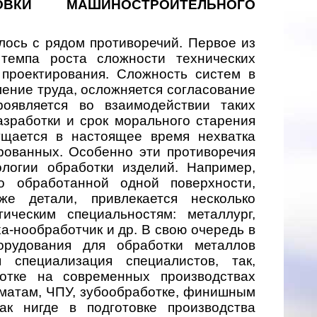
ОВКИ МАШИНОСТРОИТЕЛЬНОГО
лось с рядом противоречий. Первое из
темпа роста сложности технических
проектирования. Сложность систем в
ление труда, осложняется согласование
роявляется во взаимодействии таких
азработки и срок морального старения
ущается в настоящее время нехватка
рованных. Особенно эти противоречия
логии обработки изделий. Например,
о обработанной одной поверхности,
же детали, привлекается несколько
ическим специальностям: металлург,
ха-нообработчик и др. В свою очередь в
орудования для обработки металлов
 специализация специалистов, так,
отке на современных производствах
матам, ЧПУ, зубообработке, финишным
ак нигде в подготовке производства