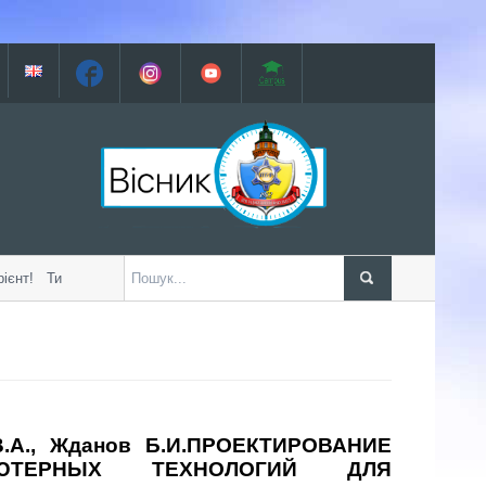
нт! Ти стоїш перед в...
4 курс...
РОБОЧІ П
В.А., Жданов Б.И.ПРОЕКТИРОВАНИЕ
ЬЮТЕРНЫХ ТЕХНОЛОГИЙ ДЛЯ