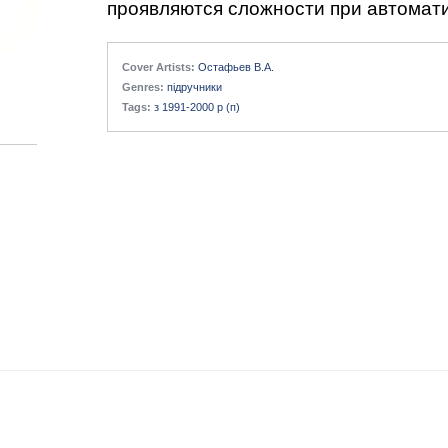
проявляются сложности при автоматиз
Cover Artists:
Остафьев В.А.
Genres:
підручники
Tags:
з 1991-2000 р (п)