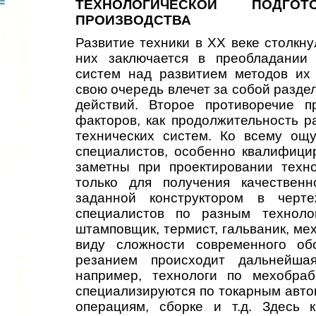
ТЕХНОЛОГИЧЕСКОЙ ПОДГОТ
ПРОИЗВОДСТВА
Развитие техники в XX веке столкну
них заключается в преобладании 
систем над развитием методов их 
свою очередь влечет за собой разде
действий. Второе противоречие п
факторов, как продолжительность р
технических систем. Ко всему ощ
специалистов, особенно квалифици
заметны при проектировании техно
только для получения качественн
заданной конструктором в черте
специалистов по разным технолог
штамповщик, термист, гальваник, ме
виду сложности современного об
резанием происходит дальнейшая
например, технологи по мехобраб
специализируются по токарным авто
операциям, сборке и т.д. Здесь к