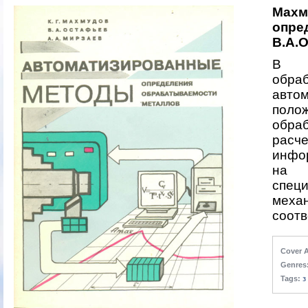
Махм
опре
В.А.О
В к
обр
авто
поло
обра
расч
инфо
на н
спец
меха
соотв
Cover A
Genres
Tags:
з