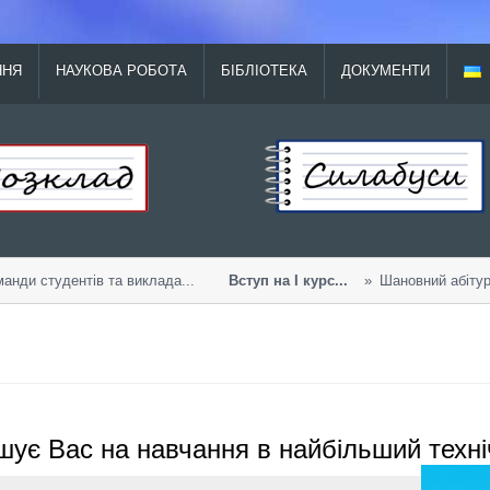
ННЯ
НАУКОВА РОБОТА
БІБЛІОТЕКА
ДОКУМЕНТИ
ди студентів та виклада...
Вступ на І курс...
Шановний абітурієн
шує Вас на навчання в найбільший техні