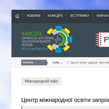
НОВИНИ
КАФЕДРА
ВСТУПНИКУ
НАВЧА
Урожайний «Sikorsky ...
Цього року одразу три коман
Новини
Міжнародний офіс
Центр міжнародної освіти запро