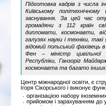
Підготовка кадрів з числа і
Київському політехнічном
заснування. За цей час от
громадяни з 112 країн св
дипломати, космонавти, від
галузях науки і техніки, так
відомий польський фахівець в 
Фен – міністр цивільної а
Республіки, Ганзоріг Майдар
космонавта та багато інших
Центр міжнародної освіти, є стр
Ігоря Сікорського і виконує функц
організацією набору іноземни
прийомом і зарахуванням до у