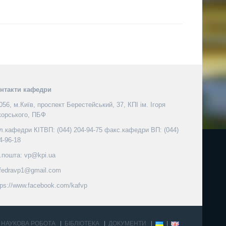
нтакти кафедри
056, м.Київ, проспект Берестейський, 37, КПІ ім. Ігоря
корського, ПБФ
л.кафедри КІТВП: (044) 204-94-75 факс.кафедри ВП: (044)
4-96-18
.пошта: vp@kpi.ua
fedravp1@gmail.com
tps://www.facebook.com/kafvp
НАУКОВА РОБОТА
БІБЛІОТЕКА
ДОКУМЕНТИ