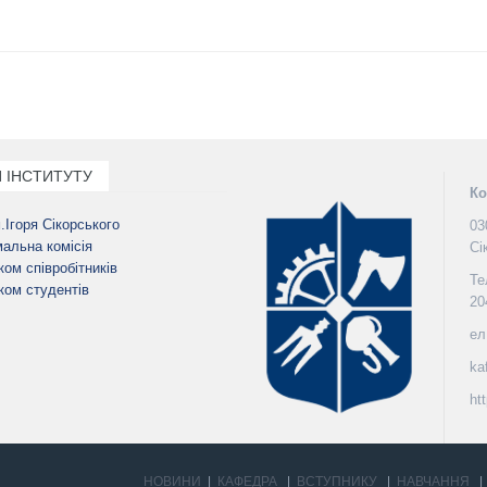
 ІНСТИТУТУ
Ко
м.Ігоря Сікорського
03
альна комісія
Сі
ом співробітників
Те
ом студентів
20
ел
ka
ht
НОВИНИ
КАФЕДРА
ВСТУПНИКУ
НАВЧАННЯ