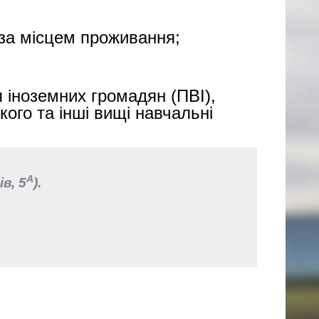
 за місцем проживання;
я іноземних громадян (ПВІ),
кого та інші вищі навчальні
А
в, 5
).