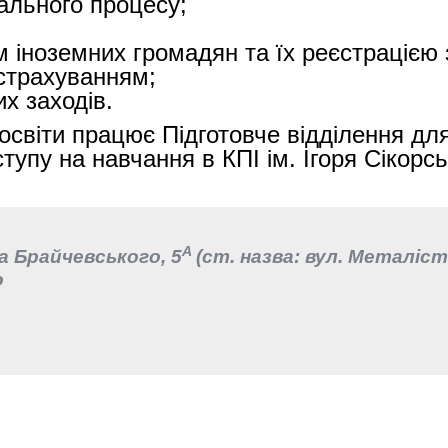
чального процесу;
 іноземних громадян та їх реєстрацією
страхуванням;
х заходів.
освіти працює Підготовче відділення дл
тупу на навчання в КПІ ім. Ігоря Сікорсь
А
ла Брайчевського, 5
(
ст. назва: вул. Металісті
о