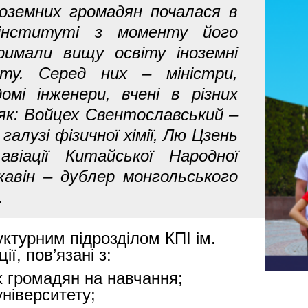
ноземних громадян почалася в
у інституті з моменту його
римали вищу освіту іноземні
іту. Серед них – міністри,
омі інженери, вчені в різних
і як: Войцех Свентославський –
галузі фізичної хімії, Лю Цзень
віації Китайської Народної
жавін – дублер монгольського
.
уктурним підрозділом КПІ ім.
ії, пов’язані з:
х громадян на навчання;
ніверситету;