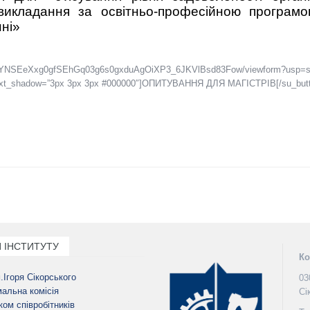
икладання за освітньо-професійною програмою
нні»
LSfYNSEeXxg0gfSEhGq03g6s0gxduAgOiXP3_6JKVlBsd83Fow/viewform?usp=shari
ng” text_shadow=”3px 3px 3px #000000″]ОПИТУВАННЯ ДЛЯ МАГІСТРІВ[/su_but
 ІНСТИТУТУ
Ко
м.Ігоря Сікорського
03
альна комісія
Сі
ом співробітників