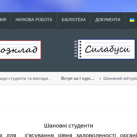
ННЯ
НАУКОВА РОБОТА
БІБЛІОТЕКА
ДОКУМЕНТИ
и студентів та виклада...
Вступ на І курс...
Шановний абітурієнт
Шановні студенти
я для
з’ясування рівня задоволеності орган