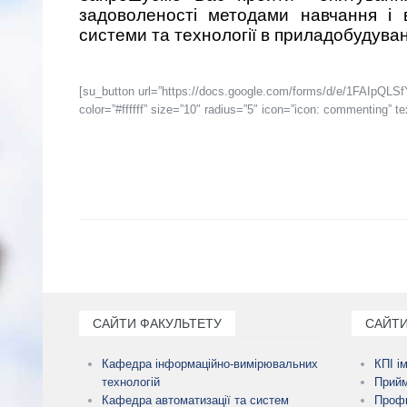
задоволеності методами навчання і в
системи та технології в приладобудува
[su_button url=”https://docs.google.com/forms/d/e/1FAIpQ
color=”#ffffff” size=”10″ radius=”5″ icon=”icon: commenti
САЙТИ ФАКУЛЬТЕТУ
САЙТИ
Кафедра інформаційно-вимірювальних
КПІ і
технологій
Прийм
Кафедра автоматизації та систем
Профк