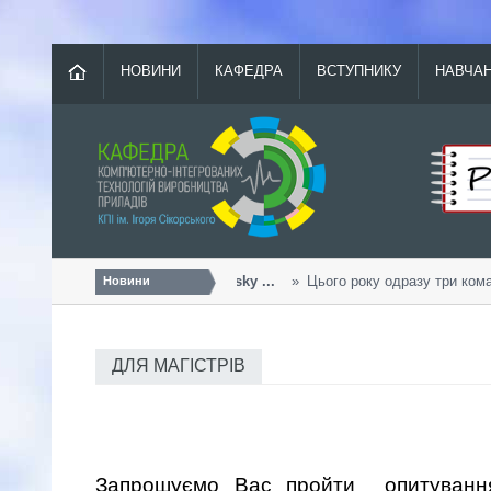
НОВИНИ
КАФЕДРА
ВСТУПНИКУ
НАВЧА
Урожайний «Sikorsky ...
Цього року одразу три команд
Новини
ДЛЯ МАГІСТРІВ
Запрошуємо Вас пройти
опитуванн