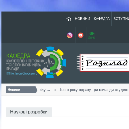
НОВИНИ
КАФЕДРА
ВСТУПН
Урожайний «Sikorsky ...
Цього року одразу три команди студентів 
Новини
Наукові розробки