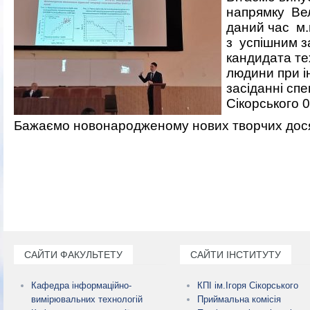
напрямку Вел
даний час м.
з успішним з
кандидата те
людини при і
засіданні спе
Сікорського 0
Бажаємо новонародженому нових творчих досягн
САЙТИ ФАКУЛЬТЕТУ
САЙТИ ІНСТИТУТУ
Кафедра інформаційно-
КПІ ім.Ігоря Сікорського
вимірювальних технологій
Приймальна комісія