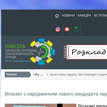
НОВИНИ
КАФЕДРА
ВСТУПН
Урожайний «Sikorsky ...
Цього року одразу три команди студентів
Новини
Вітаємо з народженням нового кандидата наук
Вітаємо випу