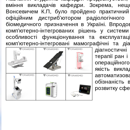
вміння викладачів кафедри. Зокрема, нещ
Вонсевичем К.П, було пройдено практични
офіційним дистриб’ютором радіологічног
біомедичного призначення в Україні. Впродо
комп’ютерно-інтегрованих рішень у системи
особливості функціонування та експлуатац
комп’ютерно-інтегровані мамографічні та ді
діагностичн
терапії ран 
операційного
якість викл
автоматизов
обізнаність
розвитку сфе