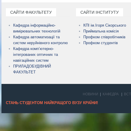
САЙТИ ФАКУЛЬТЕТУ
САЙТИ ІНСТИТУТУ
Кафедра інформаційно-
КПІ ім.Ігоря Сікорського
вимірювальних технологій
Приймальна комісія
Кафедра автоматизації та
Профком співробітників
систем неруйнівного контролю
Профком студентів
Кафедра комп’ютерно-
інтегрованих оптичних та
навігаційних систем
ПРИЛАДОБУДІВНИЙ
ФАКУЛЬТЕТ
НОВИНИ
КАФЕДРА
ВС
СТАНЬ СТУДЕНТОМ НАЙКРАЩОГО ВУЗУ КРАЇНИ!