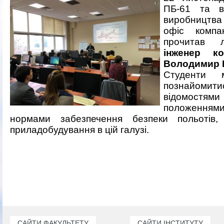
ПБ-61 та в
виробництва 
офіс компа
прочитав
інженер ко
Володимир 
Студенти 
познайомит
відомостя
положеннями
нормами забезпечення безпеки польотів,
приладобудування в цій галузі.
САЙТИ ФАКУЛЬТЕТУ
САЙТИ ІНСТИТУТУ