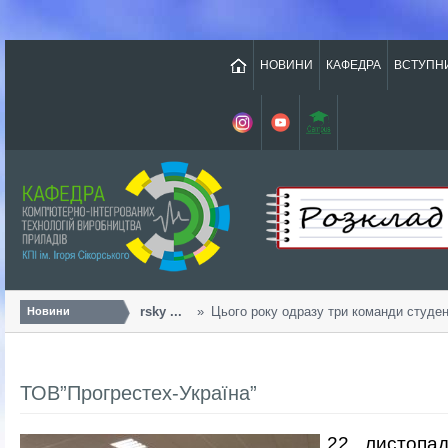
НОВИНИ
КАФЕДРА
ВСТУПН
Урожайний «Sikorsky ...
Цього року одразу три команди студенті
Новини
ТОВ”Прогрестех-Україна”
22 листопад