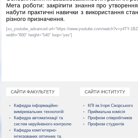
Мета роботи: закріпити знання про утворенн
набути практичні навички з використання
ста
різного
призначення.
[su_youtube_advanced url=”https://www.youtube.com/watch?v=y4TY-
width=”800″ height=”540″ loop=”yes”]
САЙТИ ФАКУЛЬТЕТУ
САЙТИ ІНСТИТУТУ
Кафедра інформаційно-
КПІ ім.Ігоря Сікорського
вимірювальних технологій
Приймальна комісія
Кафедра автоматизації та
Профком співробітників
систем неруйнівного контролю
Профком студентів
Кафедра комп’ютерно-
інтегрованих оптичних та