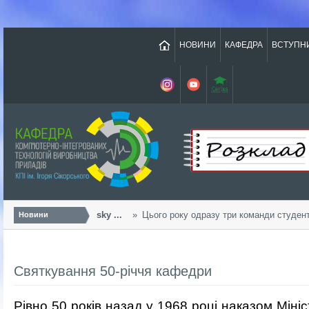
НОВИНИ
КАФЕДРА
ВСТУПН
Урожайний «Sikorsky ...
Цього року одразу три команди студентів 
Новини
Cвяткування 50-річчя кафедри
Рівно 50 років назад у 1968 році наказом Міні