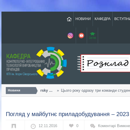
НОВИНИ
КАФЕДРА
ВСТУПН
Урожайний «Sikorsky ...
Цього року одразу три команди студенті
Новини
Погляд у майбутнє приладобудування – 2023
12.11.2016
0
Коментарі Вимкн