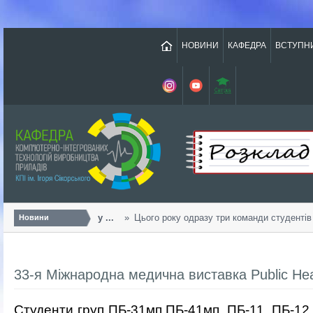
НОВИНИ
КАФЕДРА
ВСТУПН
Урожайний «Sikorsky ...
Цього року одразу три команди студентів т
Новини
33-я Міжнародна медична виставка Public Hea
Студенти груп ПБ-31мп,ПБ-41мп, ПБ-11, ПБ-12,