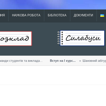
ННЯ
НАУКОВА РОБОТА
БІБЛІОТЕКА
ДОКУМЕНТИ
анди студентів та виклада...
Вступ на І курс...
Шановний абітурі