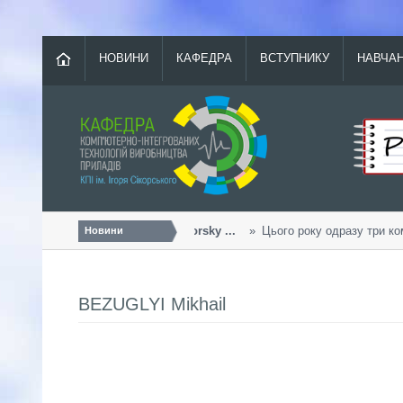
НОВИНИ
КАФЕДРА
ВСТУПНИКУ
НАВЧА
Урожайний «Sikorsky ...
Цього року одразу три ком
Новини
BEZUGLYI Mikhail