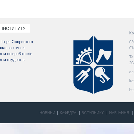
 ІНСТИТУТУ
Ко
м.Ігоря Сікорського
03
альна комісія
Сі
ом співробітників
Те
ом студентів
20
ел
ka
ht
НОВИНИ
КАФЕДРА
ВСТУПНИКУ
НАВЧАННЯ