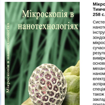
Мікро
Тимчи
258 с.
Сист
нано
інстр
зондо
мікро
сучас
резул
вимір
основ
механ
наном
елект
аспір
спеці
тако
закла
прила