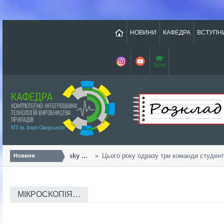
НОВИНИ
КАФЕДРА
ВСТУПН
Урожайний «Sikorsky ...
Цього року одразу три команди студентів
Новини
МІКРОСКОПІЯ…