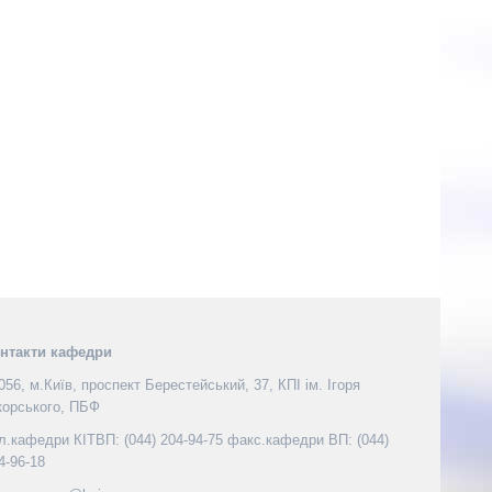
нтакти кафедри
056, м.Київ, проспект Берестейський, 37, КПІ ім. Ігоря
корського, ПБФ
л.кафедри КІТВП: (044) 204-94-75 факс.кафедри ВП: (044)
4-96-18