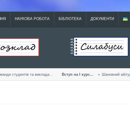
ННЯ
НАУКОВА РОБОТА
БІБЛІОТЕКА
ДОКУМЕНТИ
анди студентів та виклада...
Вступ на І курс...
Шановний абітурі