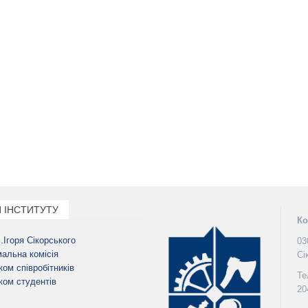
 ІНСТИТУТУ
Ко
м.Ігоря Сікорського
03
альна комісія
Сі
ом співробітників
Те
ом студентів
20