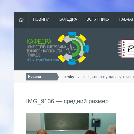
НОВИНИ
КАФЕДРА
ВСТУПНИКУ
НАВЧА
Урожайний «Sikorsky ...
Цього року одразу три ком
Новини
IMG_9136 — средний размер