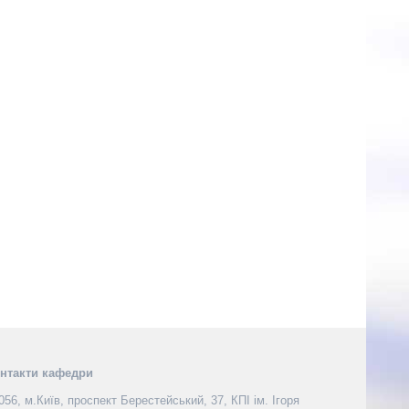
нтакти кафедри
056, м.Київ, проспект Берестейський, 37, КПІ ім. Ігоря