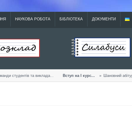
ННЯ
НАУКОВА РОБОТА
БІБЛІОТЕКА
ДОКУМЕНТИ
анди студентів та виклада...
Вступ на І курс...
Шановний абітурі