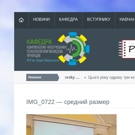
НОВИНИ
КАФЕДРА
ВСТУПНИКУ
НАВЧА
Урожайний «Sikorsky ...
Цього року одразу три ком
Новини
IMG_0722 — средний размер