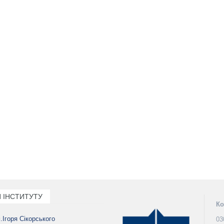
 ІНСТИТУТУ
Ко
м.Ігоря Сікорського
03