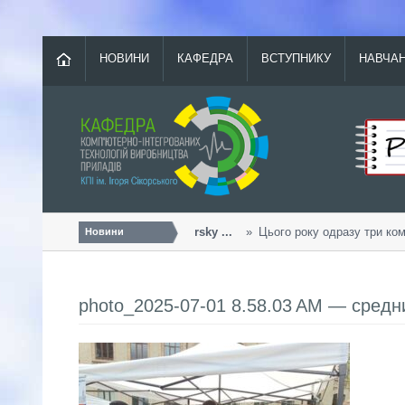
НОВИНИ
КАФЕДРА
ВСТУПНИКУ
НАВЧА
Урожайний «Sikorsky ...
Цього року одразу три кома
Новини
photo_2025-07-01 8.58.03 AM — средн