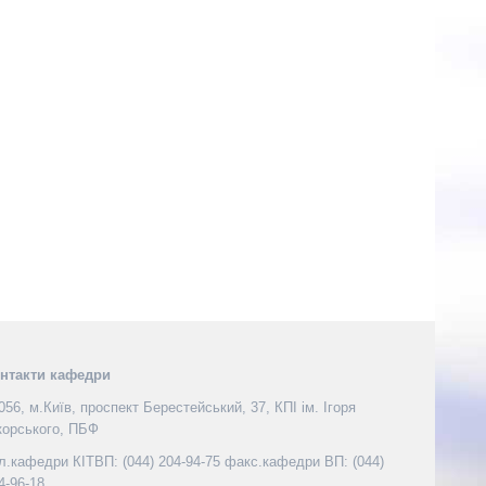
нтакти кафедри
056, м.Київ, проспект Берестейський, 37, КПІ ім. Ігоря
корського, ПБФ
л.кафедри КІТВП: (044) 204-94-75 факс.кафедри ВП: (044)
4-96-18