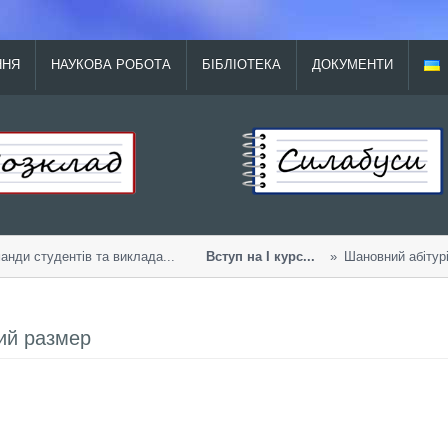
ННЯ
НАУКОВА РОБОТА
БІБЛІОТЕКА
ДОКУМЕНТИ
нди студентів та виклада...
Вступ на І курс...
Шановний абітуріє
ий размер