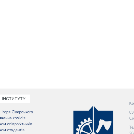
 ІНСТИТУТУ
Ко
м.Ігоря Сікорського
03
альна комісія
Сі
ом співробітників
Те
ом студентів
20